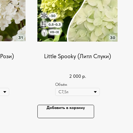
 Рози)
Little Spooky (Литл Спуки)
2 000
р.
Объём
Добавить в корзину