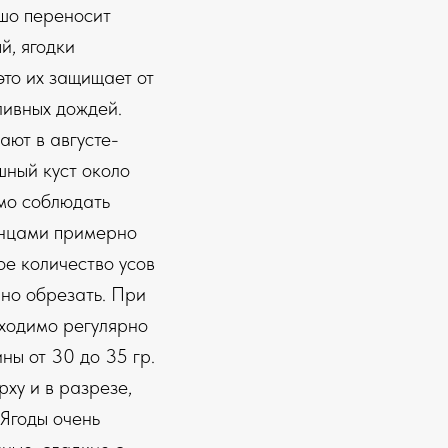
шо переносит
й, ягодки
это их защищает от
ливных дождей.
ют в августе-
шный куст около
мо соблюдать
енцами примерно
ое количество усов
но обрезать. При
ходимо регулярно
ны от 30 до 35 гр.
ху и в разрезе,
 Ягоды очень