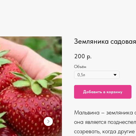
Земляника садова
200
р.
Объём
Добавить в корзину
Мальвина – земляника с
она является позднеспе
созревать, когда другие