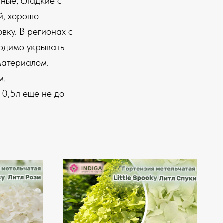
ные, сладкие с
й, хорошо
вку. В регионах с
одимо укрывать
материалом.
м.
0,5л еще не до